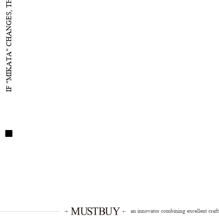
IF "MIKATA" CHANGES, THE WORLD WILL CHANGE
an innovator combining excellent craf