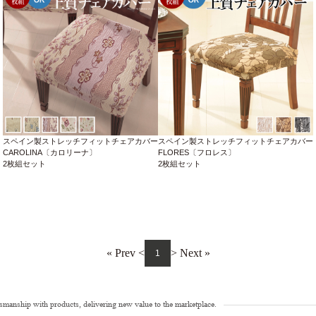
スペイン製ストレッチフィットチェアカバー
スペイン製ストレッチフィットチェアカバー
CAROLINA〔カロリーナ〕
FLORES〔フロレス〕
2枚組セット
2枚組セット
« Prev <
> Next »
1
tsmanship with products, delivering new value to the marketplace.