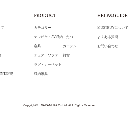
PRODUCT
HELP&GUIDE
いて
カテゴリー
MUSTBUYについて
テレビ台・AV収納
こたつ
よくある質問
寝具
カーテン
お問い合わせ
康
チェア・ソファ
雑貨
ラグ・カーペット
ENT/環境
収納家具
Copyright© NAKAMURA Co Ltd. ALL Rights Reserved.