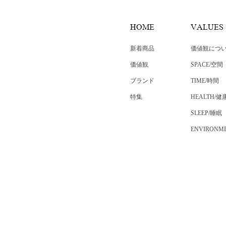
HOME
VALUES
新着商品
価値観につ
価値観
SPACE/空間
ブランド
TIME/時間
特集
HEALTH/健
SLEEP/睡眠
ENVIRONM