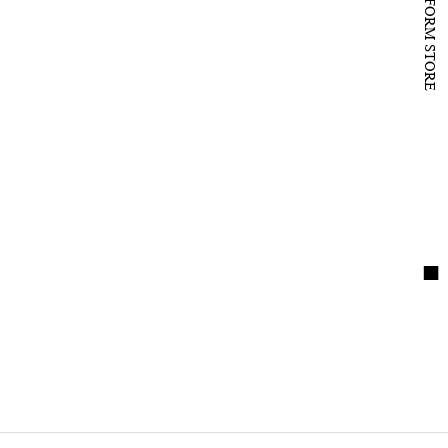
B to B PLATFORM STORE