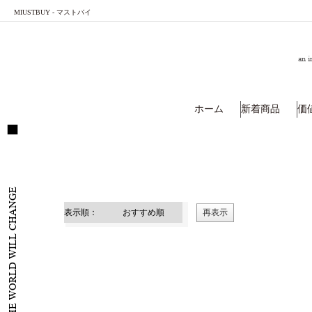
MIUSTBUY - マストバイ
an i
ホーム
新着商品
価