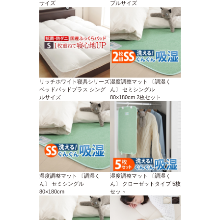
サイズ
ブルサイズ
リッチホワイト寝具シリーズ
湿度調整マット 〔調湿く
ベッドパッドプラス シング
ん〕 セミシングル
ルサイズ
80×180cm 2枚セット
湿度調整マット 〔調湿く
湿度調整マット 〔調湿く
ん〕 セミシングル
ん〕 クローゼットタイプ 5枚
80×180cm
セット