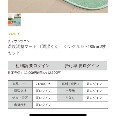
BRAND:
チョウシツクン
湿度調整マット 〔調湿くん〕 シングル 90×180cm 2枚
セット
粗利額 要ログイン
掛け率 要ログイン
提案売価： 11,000円(税込み12,100円)
商品コード
71200006
送料 ( 税抜 )
要ログイン
運送会社
要ログイン
出荷元
要ログイン
組立て設置
要ログイン
引取り
要ログイン
出荷目安
要ログイン