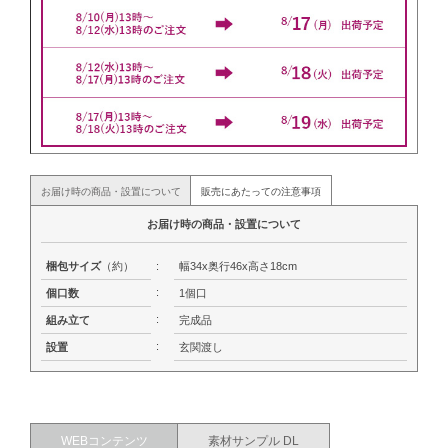
お届け時の商品・設置について
販売にあたっての注意事項
お届け時の商品・設置について
梱包サイズ
（約）
:
幅34x奥行46x高さ18cm
:
個口数
1個口
:
組み立て
完成品
:
設置
玄関渡し
WEBコンテンツ
素材サンプル DL