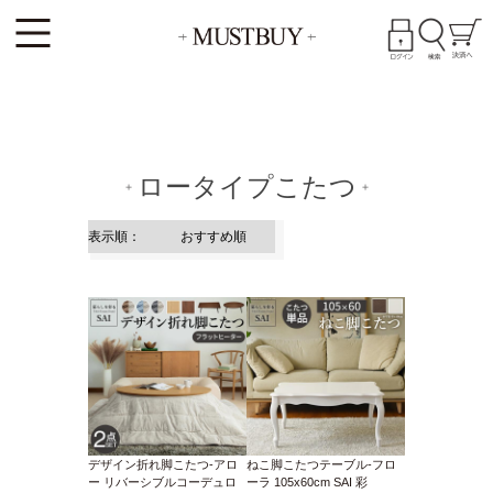
ロータイプこたつ
デザイン折れ脚こたつ-アロ
ねこ脚こたつテーブル-フロ
ー リバーシブルコーデュロ
ーラ 105x60cm SAI 彩