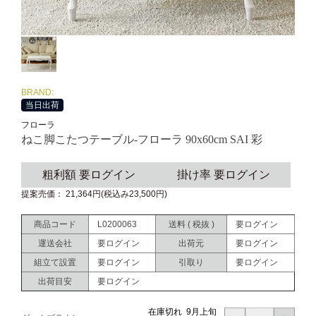
BRAND:
当日出荷
フローラ
ねこ脚こたつテーブル-フローラ 90x60cm SAI 彩
粗利額 要ログイン
掛け率 要ログイン
提案売価： 21,364円(税込み23,500円)
商品コード
L0200063
送料 ( 税抜 )
要ログイン
運送会社
要ログイン
出荷元
要ログイン
組立て設置
要ログイン
引取り
要ログイン
出荷目安
要ログイン
在庫切れ 9月上旬