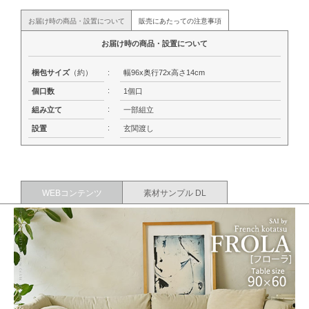
お届け時の商品・設置について
販売にあたっての注意事項
お届け時の商品・設置について
梱包サイズ
（約）
:
幅96x奥行72x高さ14cm
:
個口数
1個口
:
組み立て
一部組立
:
設置
玄関渡し
WEBコンテンツ
素材サンプル DL