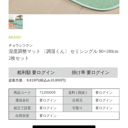
BRAND:
チョウシツクン
湿度調整マット 〔調湿くん〕 セミシングル 80×180cm
2枚セット
粗利額 要ログイン
掛け率 要ログイン
提案売価： 9,819円(税込み10,800円)
商品コード
71200009
送料 ( 税抜 )
要ログイン
運送会社
要ログイン
出荷元
要ログイン
組立て設置
要ログイン
引取り
要ログイン
出荷目安
要ログイン