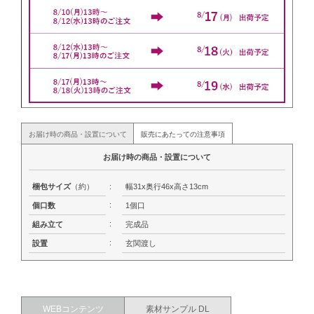
お届け時の商品・設置について
販売にあたっての注意事項
お届け時の商品・設置について
梱包サイズ
（約）
:
幅31x奥行46x高さ13cm
:
個口数
1個口
:
組み立て
完成品
:
設置
玄関渡し
WEBコンテンツ
素材サンプル DL