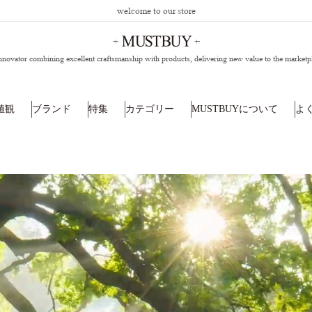
welcome to our store
nnovator combining excellent craftsmanship with products,
delivering new value to the marketp
値観
ブランド
特集
カテゴリー
MUSTBUYについて
よ