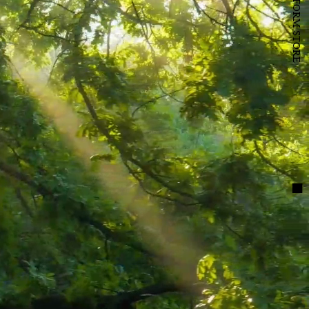
B to B PLATFORM STORE