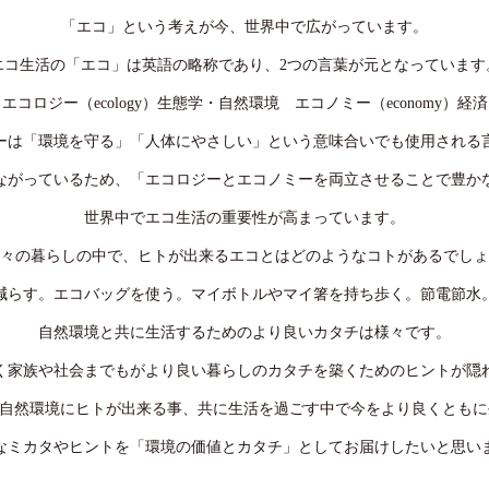
「エコ」という考えが今、世界中で広がっています。
エコ生活の「エコ」は英語の略称であり、2つの言葉が元となっています
エコロジー（ecology）生態学・自然環境 エコノミー（economy）経済
ーは「環境を守る」「人体にやさしい」という意味合いでも使用される
ながっているため、「エコロジーとエコノミーを両立させることで豊か
世界中でエコ生活の重要性が高まっています。
々の暮らしの中で、ヒトが出来るエコとはどのようなコトがあるでしょ
減らす。エコバッグを使う。マイボトルやマイ箸を持ち歩く。節電節水
自然環境と共に生活するためのより良いカタチは様々です。
く家族や社会までもがより良い暮らしのカタチを築くためのヒントが隠
では自然環境にヒトが出来る事、共に生活を過ごす中で今をより良くとも
なミカタやヒントを「環境の価値とカタチ」としてお届けしたいと思い