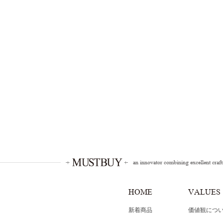
an innovator combining excellent craf
HOME
VALUES
新着商品
価値観につ