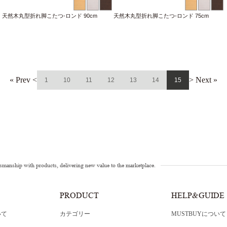
天然木丸型折れ脚こたつ-ロンド 90cm
天然木丸型折れ脚こたつ-ロンド 75cm
« Prev <
> Next »
1
10
11
12
13
14
15
tsmanship with products, delivering new value to the marketplace.
PRODUCT
HELP&GUIDE
いて
カテゴリー
MUSTBUYについて