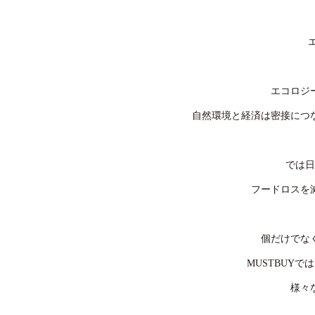
エコロジ
自然環境と経済は密接につ
では日
フードロスを
個だけでな
MUSTBUY
様々