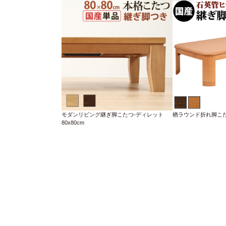
モダンリビング継ぎ脚こたつ-ディレット
楢ラウンド折れ脚こたつ-
80x80cm