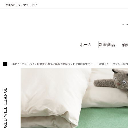
MIUSTBUY - マストバイ
an i
ホーム
新着商品
価
TOP
>
「マストバイ」取り扱い商品
>
寝具
>
敷きパッド
>
湿度調整マット 〔調湿くん〕 ダブル 130×1