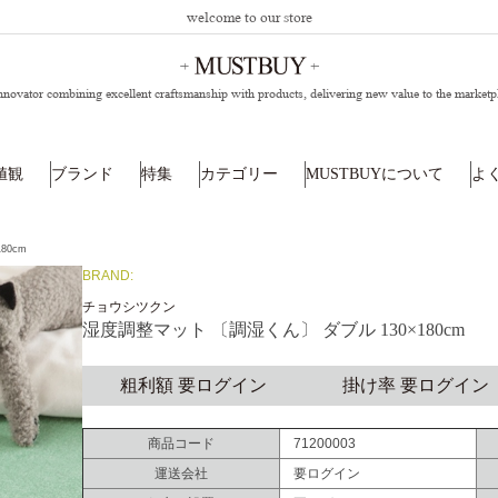
welcome to our store
nnovator combining excellent craftsmanship with products,
delivering new value to the marketp
値観
ブランド
特集
カテゴリー
MUSTBUYについて
よ
80cm
BRAND:
チョウシツクン
湿度調整マット 〔調湿くん〕 ダブル 130×180cm
粗利額 要ログイン
掛け率 要ログイン
商品コード
71200003
運送会社
要ログイン