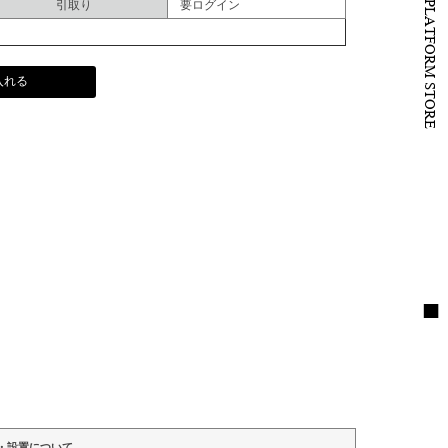
B to B PLATFORM STORE
引取り
要ログイン
入れる
・設置について