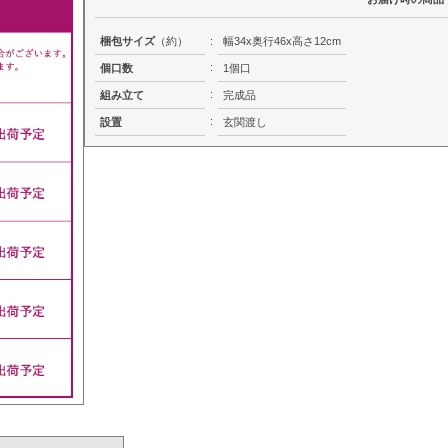
梱包サイズ
（約）
:
幅34x奥行46x高さ12cm
:
個口数
1個口
:
組み立て
完成品
:
設置
玄関渡し