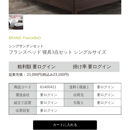
BRAND: FranceBeD
シングサンテンセット
フランスベッド 寝具3点セット シングルサイズ
粗利額 要ログイン
掛け率 要ログイン
提案売価： 21,000円(税込み23,100円)
商品コード
61400421
送料 ( 税抜 )
要ログイン
運送会社
要ログイン
出荷元
要ログイン
組立て設置
要ログイン
引取り
要ログイン
出荷目安
要ログイン
カートに入れる