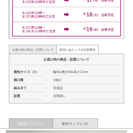
お届け時の商品・設置について
販売にあたっての注意事項
お届け時の商品・設置について
梱包サイズ
（約）
:
幅55x奥行40x高さ17cm
:
個口数
1個口
:
組み立て
完成品
:
設置
玄関渡し
WEBコンテンツ
素材サンプル DL