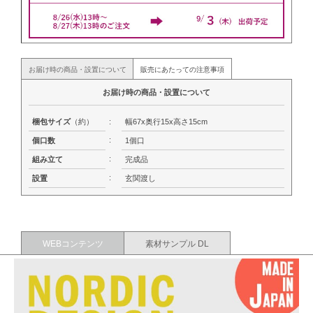
お届け時の商品・設置について
販売にあたっての注意事項
お届け時の商品・設置について
梱包サイズ
（約）
:
幅67x奥行15x高さ15cm
:
個口数
1個口
:
組み立て
完成品
:
設置
玄関渡し
WEBコンテンツ
素材サンプル DL