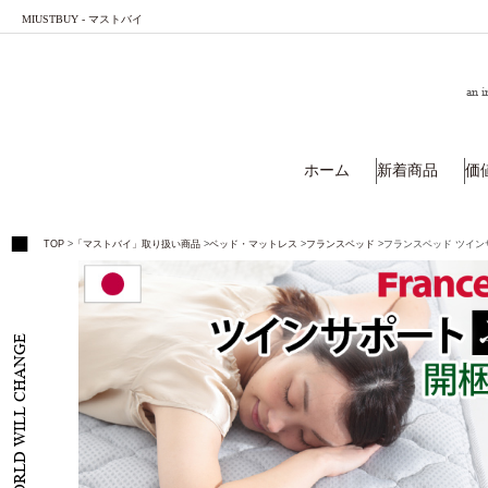
MIUSTBUY - マストバイ
an i
ホーム
新着商品
価
TOP
>
「マストバイ」取り扱い商品
>
ベッド・マットレス
>
フランスベッド
>
フランスベッド ツインサ