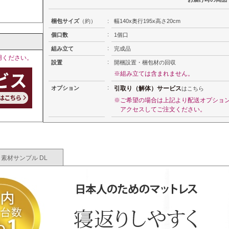
梱包サイズ
（約）
:
幅140x奥行195x高さ20cm
:
個口数
1個口
:
組み立て
完成品
用ください。
:
設置
開梱設置・梱包材の回収
※組み立ては含まれません。
:
オプション
引取り（解体）サービス
はこちら
※ご希望の場合は上記より配送オプショ
アクセスしてご注文ください。
素材サンプル DL