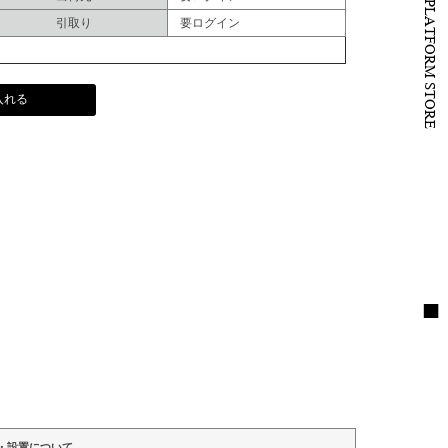
B to B PLATFORM STORE
引取り
要ログイン
入れる
・設置について