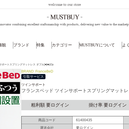
welcome to our store
nnovator combining excellent craftsmanship with products,
delivering new value to the marketp
値観
ブランド
特集
カテゴリー
MUSTBUYについて
よ
ポートスプリングマットレス ダブル[■]■□Op
BRAND: FranceBeD
引取サービス
ツインサポート
フランスベッド ツインサポートスプリングマットレス 
粗利額 要ログイン
掛け率 要ログイン
商品コード
61400435
運送会社
要ログイン