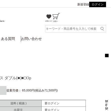
新規登録
ログイン
lace.
くある質問
お問い合わせ
ダブル[■]■□Op
提案売価： 65,000円(税込み71,500円)
送料 ( 税抜 )
要ログイン
出荷元
要ログイン