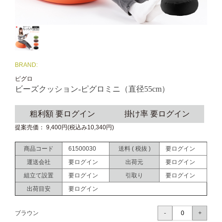
BRAND:
ピグロ
ビーズクッション-ピグロミニ（直径55cm）
粗利額 要ログイン
掛け率 要ログイン
提案売価： 9,400円(税込み10,340円)
商品コード
61500030
送料 ( 税抜 )
要ログイン
運送会社
要ログイン
出荷元
要ログイン
組立て設置
要ログイン
引取り
要ログイン
出荷目安
要ログイン
ブラウン