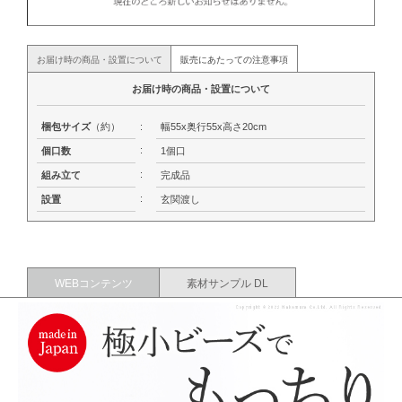
お届け時の商品・設置について
販売にあたっての注意事項
お届け時の商品・設置について
梱包サイズ
（約）
:
幅55x奥行55x高さ20cm
:
個口数
1個口
:
組み立て
完成品
:
設置
玄関渡し
WEBコンテンツ
素材サンプル DL