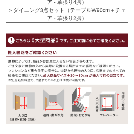
ア - 革張り4脚）
＞ダイニング3点セット（テーブルW90cm＋チェ
ア - 革張り2脚）