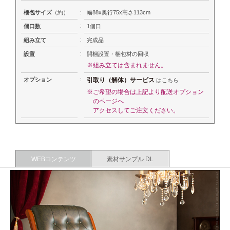
梱包サイズ
（約）
:
幅88x奥行75x高さ113cm
:
個口数
1個口
:
組み立て
完成品
:
設置
開梱設置・梱包材の回収
※組み立ては含まれません。
:
オプション
引取り（解体）サービス
はこちら
※ご希望の場合は上記より配送オプション
のページへ
アクセスしてご注文ください。
WEBコンテンツ
素材サンプル DL