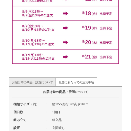
お届け時の商品・設置について
販売にあたっての注意事項
お届け時の商品・設置について
梱包サイズ
（約）
:
幅122x奥行37x高さ26cm
:
個口数
1個口
:
組み立て
組立品
:
設置
玄関渡し