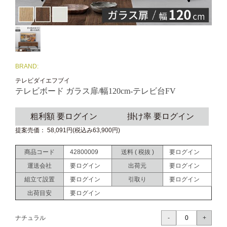
BRAND:
テレビダイエフブイ
テレビボード ガラス扉/幅120cm-テレビ台FV
粗利額 要ログイン
掛け率 要ログイン
提案売価： 58,091円(税込み63,900円)
商品コード
42800009
送料 ( 税抜 )
要ログイン
運送会社
要ログイン
出荷元
要ログイン
組立て設置
要ログイン
引取り
要ログイン
出荷目安
要ログイン
ナチュラル