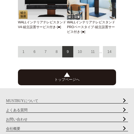
WALLインテリアテレビスタンド
WALLインテリアテレビスタンド
V4-組立設置サービス付き-[■]
PROベースタイプ-組立設置サー
ビス付き-[■]
1
6
7
8
9
10
11
...
14
トップページへ
MUSTBUYについて
よくある質問
お問い合わせ
会社概要