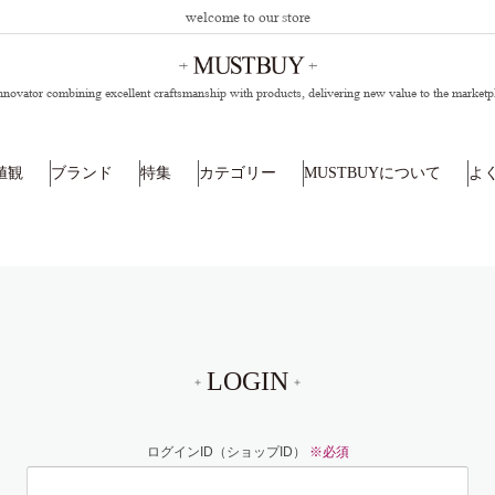
welcome to our store
nnovator combining excellent craftsmanship with products,
delivering new value to the marketp
値観
ブランド
特集
カテゴリー
MUSTBUYについて
よ
LOGIN
ログインID（ショップID）
※必須