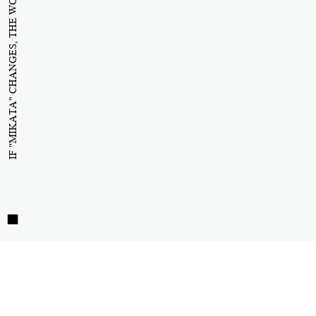
IF "MIKATA" CHANGES, THE WORLD WILL CHANGE