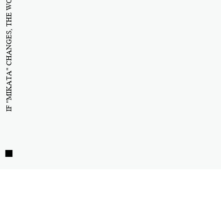
IF "MIKATA" CHANGES, THE WORLD WILL CHANGE