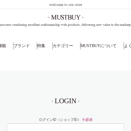
welcome to our store
nnovator combining excellent craftsmanship with products,
delivering new value to the marketp
値観
ブランド
特集
カテゴリー
MUSTBUYについて
よ
LOGIN
ログインID（ショップID）
※必須