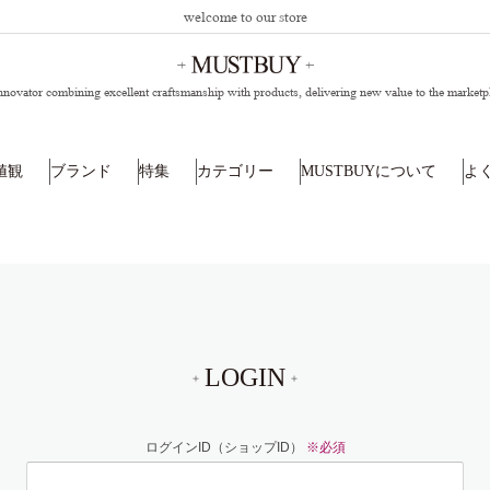
welcome to our store
nnovator combining excellent craftsmanship with products,
delivering new value to the marketp
値観
ブランド
特集
カテゴリー
MUSTBUYについて
よ
LOGIN
ログインID（ショップID）
※必須