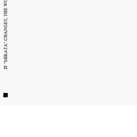
IF "MIKATA" CHANGES, THE WORLD WILL CHANGE