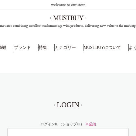
welcome to our store
nnovator combining excellent craftsmanship with products,
delivering new value to the marketp
値観
ブランド
特集
カテゴリー
MUSTBUYについて
よ
LOGIN
ログインID（ショップID）
※必須