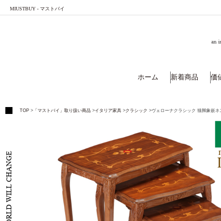
MIUSTBUY - マストバイ
an i
ホーム
新着商品
価
TOP
>
「マストバイ」取り扱い商品
>
イタリア家具
>
クラシック
>
ヴェローナクラシック 猫脚象嵌ネ