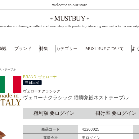
welcome to our store
nnovator combining excellent craftsmanship with products,
delivering new value to the marketp
値観
ブランド
特集
カテゴリー
MUSTBUYについて
よ
ストテーブル
BRAND: ヴェローナ
当日出荷
ヴェローナクラシック
ヴェローナクラシック 猫脚象嵌ネストテーブル
粗利額 要ログイン
掛け率 要ログイン
商品コード
42200025
運送会社
要ログイン