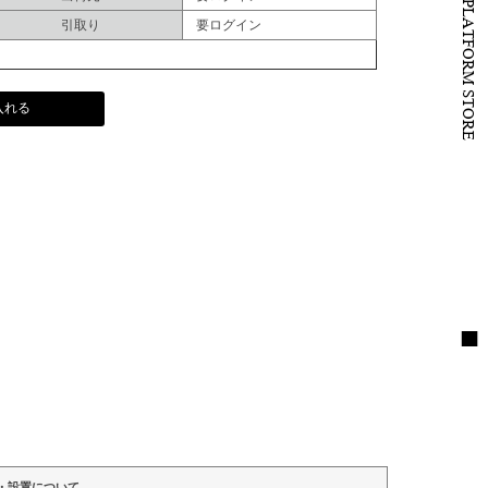
B to B PLATFORM STORE
引取り
要ログイン
入れる
・設置について