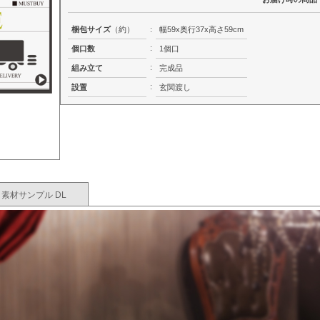
梱包サイズ
（約）
:
幅59x奥行37x高さ59cm
:
個口数
1個口
:
組み立て
完成品
:
設置
玄関渡し
素材サンプル DL