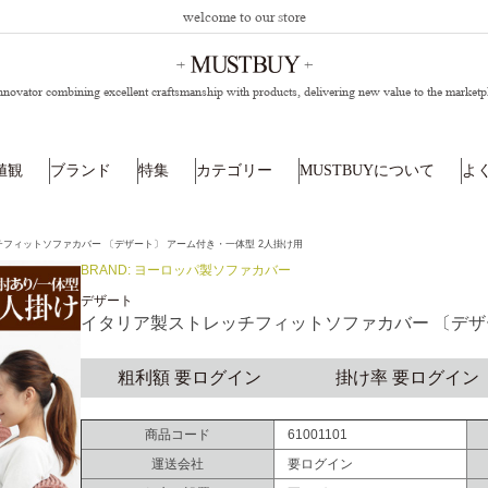
welcome to our store
nnovator combining excellent craftsmanship with products,
delivering new value to the marketp
値観
ブランド
特集
カテゴリー
MUSTBUYについて
よ
フィットソファカバー 〔デザート〕 アーム付き・一体型 2人掛け用
BRAND: ヨーロッパ製ソファカバー
デザート
イタリア製ストレッチフィットソファカバー 〔デザ
粗利額 要ログイン
掛け率 要ログイン
商品コード
61001101
運送会社
要ログイン