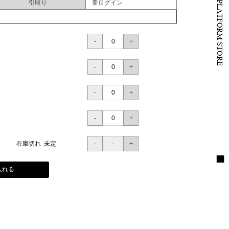
B to B PLATFORM STORE
引取り
要ログイン
在庫切れ 未定
入れる