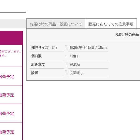
お届け時の商品・設置について
販売にあたっての注意事項
お届け時の商品
梱包サイズ
（約）
:
幅26x奥行43x高さ15cm
:
個口数
1個口
:
組み立て
完成品
:
設置
玄関渡し