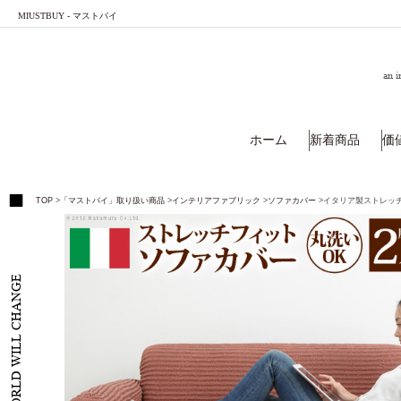
MIUSTBUY - マストバイ
an i
ホーム
新着商品
価
TOP
>
「マストバイ」取り扱い商品
>
インテリアファブリック
>
ソファカバー
>
イタリア製ストレッチ