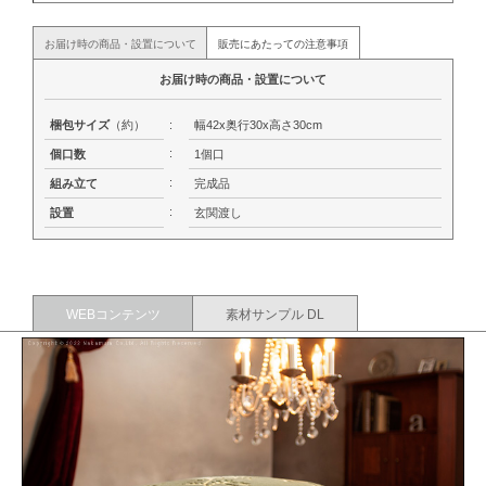
お届け時の商品・設置について
販売にあたっての注意事項
お届け時の商品・設置について
梱包サイズ
（約）
:
幅42x奥行30x高さ30cm
:
個口数
1個口
:
組み立て
完成品
:
設置
玄関渡し
WEBコンテンツ
素材サンプル DL