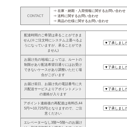
⇒ 在庫・納期・入荷情報に関するお問い合わせ
CONTACT
⇒ 送料に関するお問い合わせ
⇒ 商品の仕様に関するお問い合わせ
配達時間のご希望は承ることができま
せん(※ご注文時にシステム上選べるよ
うになっていますが、承ることができ
ません)
お届け先の地域によっては、ルートの
制限があり配送希望日通りにはお受け
できないケースがあり調整いただく場
合がございます
お届け前日、お届け先の電話番号に大
川配送サービスよりアポイントメント
の連絡が入ります
アポイント連絡後の再配達は有料(5,44
5円〜10,725円)となりますので、ご注
意ください
エレベーターなし3階〜5階へのお届け