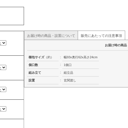
お届け時の商品・設置について
販売にあたっての注意事項
お届け時の商品
梱包サイズ
（約）
:
幅93x奥行62x高さ24cm
:
個口数
1個口
:
組み立て
組立品
:
設置
玄関渡し