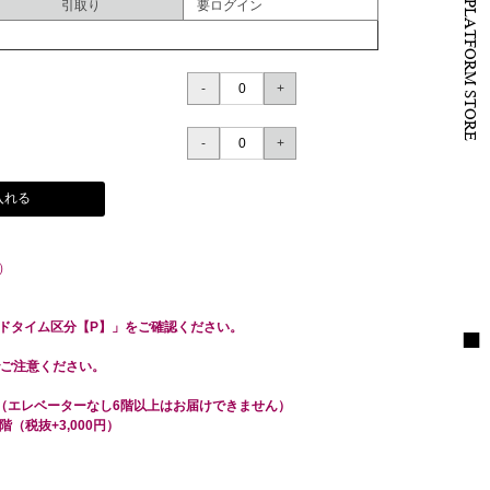
B to B PLATFORM STORE
引取り
要ログイン
入れる
）
ドタイム区分【P】」をご確認ください。
でご注意ください。
（エレベーターなし6階以上はお届けできません）
階（税抜+3,000円）