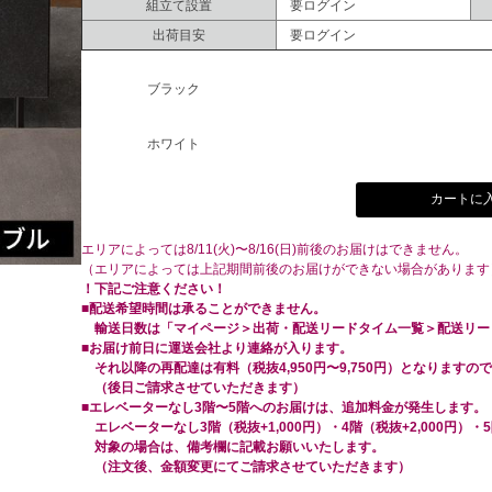
組立て設置
要ログイン
出荷目安
要ログイン
ブラック
ホワイト
カートに
エリアによっては8/11(火)〜8/16(日)前後のお届けはできません。
（エリアによっては上記期間前後のお届けができない場合があります
！下記ご注意ください！
■配送希望時間は承ることができません。
輸送日数は「マイページ＞出荷・配送リードタイム一覧＞配送リー
■お届け前日に運送会社より連絡が入ります。
それ以降の再配達は有料（税抜4,950円〜9,750円）となりますの
（後日ご請求させていただきます）
■エレベーターなし3階〜5階へのお届けは、追加料金が発生します。
エレベーターなし3階（税抜+1,000円）・4階（税抜+2,000円）・5
対象の場合は、備考欄に記載お願いいたします。
（注文後、金額変更にてご請求させていただきます）