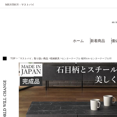
MIUSTBUY - マストバイ
an i
ホーム
新着商品
価
TOP
>
「マストバイ」取り扱い商品
>
収納家具
>
センターテーブル 幅90cm-センターテーブルVI