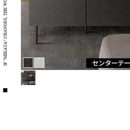
IF "MIKATA" CHANGES, THE WORLD WILL CHANGE