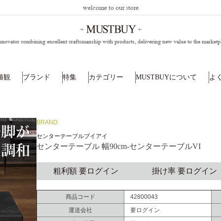
welcome to our store
nnovator combining excellent craftsmanship with products,
delivering new value to the marketp
値観
ブランド
特集
カテゴリー
MUSTBUYについて
よ
BRAND:
センターテーブルブイアイ
センターテーブル 幅90cm-センターテーブルVI
粗利額 要ログイン
掛け率 要ログイン
商品コード
42800043
運送会社
要ログイン