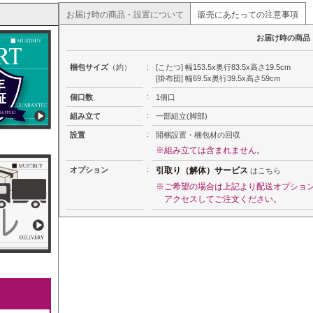
お届け時の商品・設置について
販売にあたっての注意事項
お届け時の商品
梱包サイズ
（約）
:
[こたつ] 幅153.5x奥行83.5x高さ19.5cm
[掛布団] 幅69.5x奥行39.5x高さ59cm
:
個口数
1個口
:
組み立て
一部組立(脚部)
:
設置
開梱設置・梱包材の回収
※組み立ては含まれません。
:
オプション
引取り（解体）サービス
はこちら
※ご希望の場合は上記より配送オプショ
アクセスしてご注文ください。