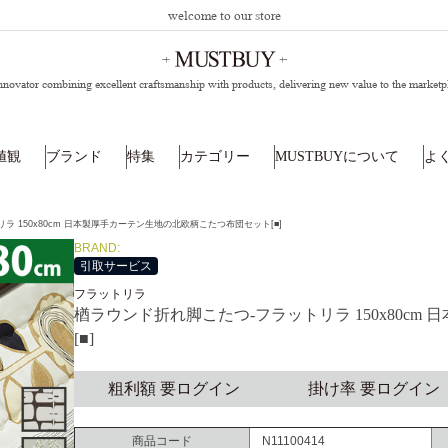
welcome to our store
nnovator combining excellent craftsmanship with products,
delivering new value to the marketp
値観
ブランド
特集
カテゴリー
MUSTBUYについて
よ
 150x80cm 日本製厚手カーテン生地の北欧柄こたつ布団セット[■]
BRAND:
引取サービス
フラットリラ
楢ラウンド折れ脚こたつ-フラットリラ 150x80c
[■]
粗利額 要ログイン
掛け率 要ログイン
商品コード
N11100414