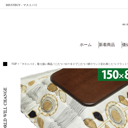
MIUSTBUY - マストバイ
an i
ホーム
新着商品
価
TOP
>
「マストバイ」取り扱い商品
>
こたつ
>
ロータイプこたつ
>
楢ラウンド折れ脚こたつ-フラットリラ