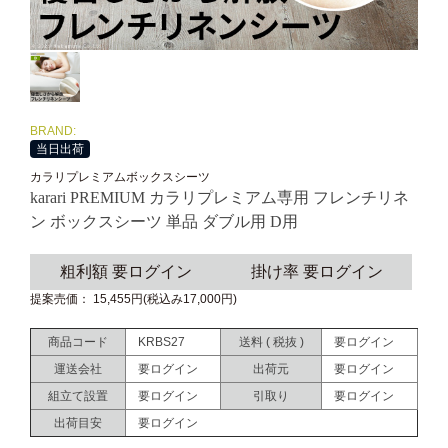
BRAND:
当日出荷
カラリプレミアムボックスシーツ
karari PREMIUM カラリプレミアム専用 フレンチリネ
ン ボックスシーツ 単品 ダブル用 D用
粗利額 要ログイン
掛け率 要ログイン
提案売価： 15,455円(税込み17,000円)
商品コード
KRBS27
送料 ( 税抜 )
要ログイン
運送会社
要ログイン
出荷元
要ログイン
組立て設置
要ログイン
引取り
要ログイン
出荷目安
要ログイン