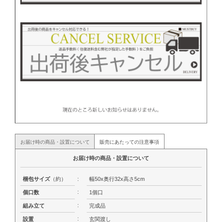
お届け時の商品・設置について
販売にあたっての注意事項
お届け時の商品・設置について
梱包サイズ
（約）
:
幅50x奥行32x高さ5cm
:
個口数
1個口
:
組み立て
完成品
:
設置
玄関渡し