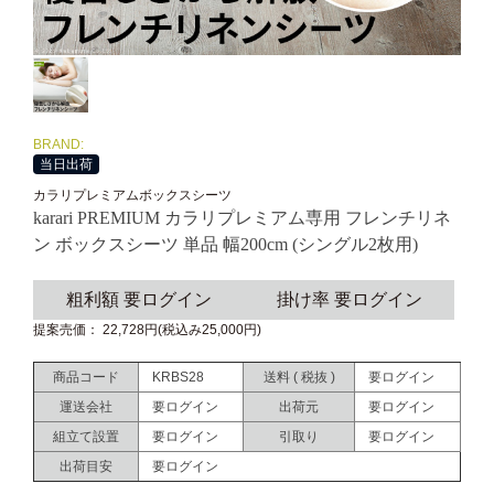
BRAND:
当日出荷
カラリプレミアムボックスシーツ
karari PREMIUM カラリプレミアム専用 フレンチリネ
ン ボックスシーツ 単品 幅200cm (シングル2枚用)
粗利額 要ログイン
掛け率 要ログイン
提案売価： 22,728円(税込み25,000円)
商品コード
KRBS28
送料 ( 税抜 )
要ログイン
運送会社
要ログイン
出荷元
要ログイン
組立て設置
要ログイン
引取り
要ログイン
出荷目安
要ログイン