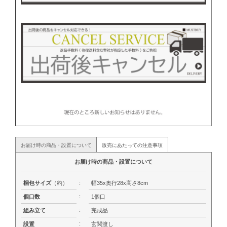
お届け時の商品・設置について
販売にあたっての注意事項
お届け時の商品・設置について
梱包サイズ
（約）
:
幅35x奥行28x高さ8cm
:
個口数
1個口
:
組み立て
完成品
:
設置
玄関渡し