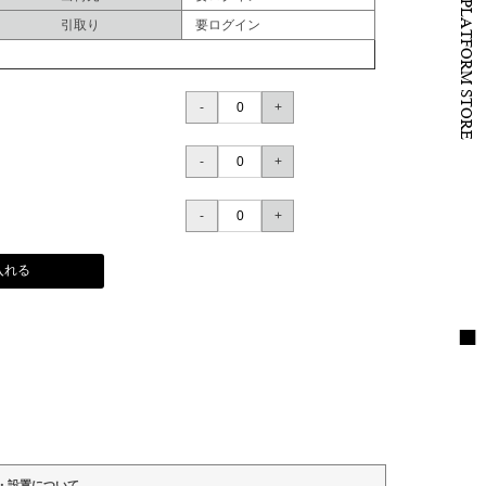
B to B PLATFORM STORE
引取り
要ログイン
入れる
・設置について