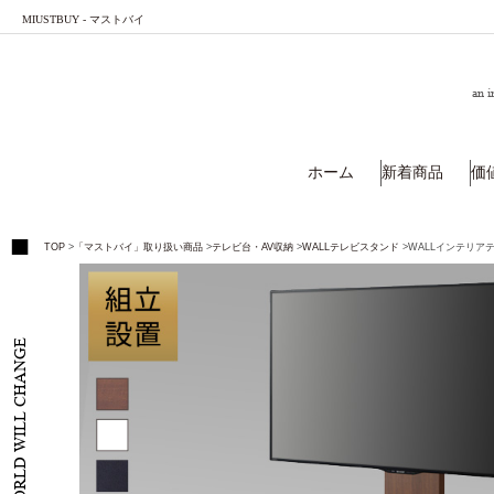
MIUSTBUY - マストバイ
an i
ホーム
新着商品
価
TOP
>
「マストバイ」取り扱い商品
>
テレビ台・AV収納
>
WALLテレビスタンド
>
WALLインテリアテ