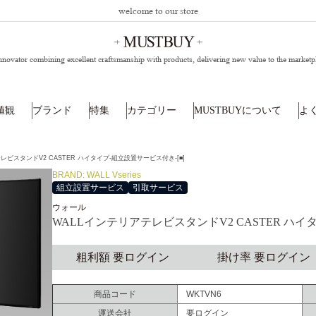
welcome to our store
nnovator combining excellent craftsmanship with products,
delivering new value to the marketp
値観
ブランド
特集
カテゴリー
MUSTBUYについて
よ
レビスタンドV2 CASTER ハイタイプ-組立設置サービス付き-[■]
BRAND: WALL Vseries
組立設置サービス
引取サービス
ウォール
WALLインテリアテレビスタンドV2 CASTER ハイ
粗利額 要ログイン
掛け率 要ログイン
商品コード
WKTVN6
運送会社
要ログイン