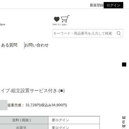
新規登録
ログイン
lace.
くある質問
お問い合わせ
タイプ-組立設置サービス付き-[■]
提案売価： 31,728円(税込み34,900円)
送料 ( 税抜 )
要ログイン
出荷元
要ログイン