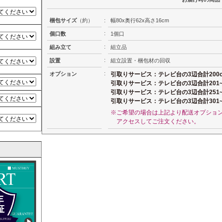
梱包サイズ
（約）
:
幅80x奥行62x高さ16cm
:
個口数
1個口
:
組み立て
組立品
:
設置
組立設置・梱包材の回収
:
オプション
引取りサービス：テレビ台の3辺合計200
引取りサービス：テレビ台の3辺合計201~
引取りサービス：テレビ台の3辺合計251~
引取りサービス：テレビ台の3辺合計301~
※ご希望の場合は上記より配送オプショ
アクセスしてご注文ください。