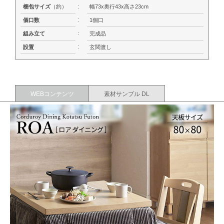
梱包サイズ
（約）
:
幅73x奥行43x高さ23cm
:
個口数
1個口
:
組み立て
完成品
:
設置
玄関渡し
WEBコンテンツ
素材サンプル DL