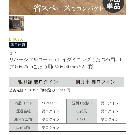
BRAND:
当日出荷
ロア
リバーシブルコーデュロイダイニングこたつ布団-ロ
ア 80x80cmこたつ用(240x240cm) SAI 彩
粗利額 要ログイン
掛け率 要ログイン
提案売価： 10,819円(税込み11,900円)
商品コード
K0300031
送料 ( 税抜 )
要ログイン
運送会社
要ログイン
出荷元
要ログイン
組立て設置
要ログイン
引取り
要ログイン
出荷目安
要ログイン