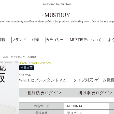
welcome to our store
nnovator combining excellent craftsmanship with products,
delivering new value to the marketp
値観
ブランド
特集
カテゴリー
MUSTBUYについて
よ
ンド A2ロータイプ対応 ゲーム機棚板
BRAND: WALL Aseries
当日出荷
ウォール
WALLセブンスタンド A2ロータイプ対応 ゲーム機
粗利額 要ログイン
掛け率 要ログイン
商品コード
M0500214
運送会社
要ログイン