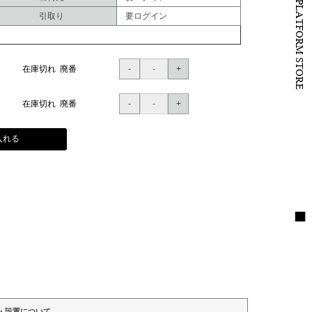
B to B PLATFORM STORE
引取り
要ログイン
在庫切れ 廃番
在庫切れ 廃番
入れる
・設置について