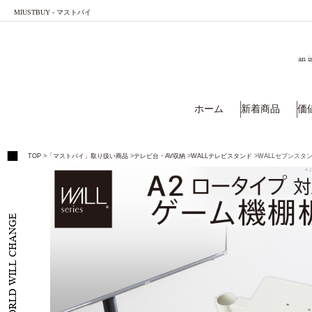
MIUSTBUY - マストバイ
an i
ホーム
新着商品
価
TOP
>
「マストバイ」取り扱い商品
>
テレビ台・AV収納
>
WALLテレビスタンド
>
WALLセブンスタ