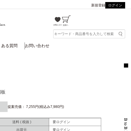
新規登録
ログイン
lace.
くある質問
お問い合わせ
棚板
提案売価： 7,255円(税込み7,980円)
送料 ( 税抜 )
要ログイン
出荷元
要ログイン