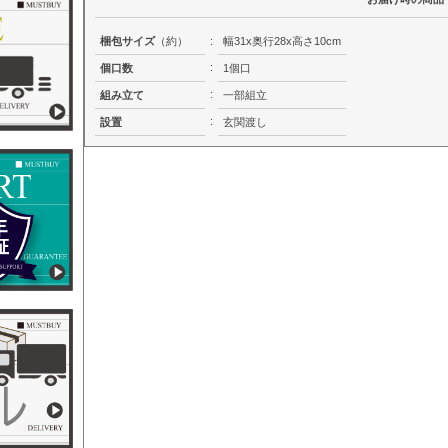
梱包サイズ
（約）
:
幅31x奥行28x高さ10cm
:
個口数
1個口
:
組み立て
一部組立
:
設置
玄関渡し