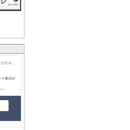
ましたら、
いう表示が
い。