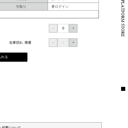
B to B PLATFORM STORE
引取り
要ログイン
在庫切れ 廃番
入れる
・設置について