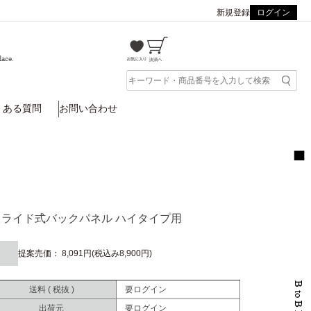
新規登録
ログイン
lace.
くある質問
お問い合わせ
 スライド式バックパネル ハイタイプ用
提案売価： 8,091円(税込み8,900円)
送料 ( 税抜 )
要ログイン
出荷元
要ログイン