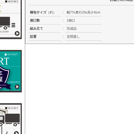
梱包サイズ
（約）
:
幅77x奥行23x高さ6cm
:
個口数
1個口
:
組み立て
完成品
:
設置
玄関渡し