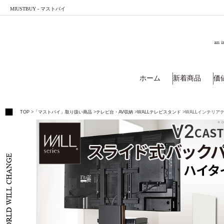
MIUSTBUY - マストバイ
an i
ホーム
新着商品
価
TOP
>
「マストバイ」取り扱い商品
>
テレビ台・AV収納
>
WALLテレビスタンド
>
WALLインテリア