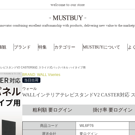
welcome to our store
nnovator combining excellent craftsmanship with products,
delivering new value to the marketp
値観
ブランド
特集
カテゴリー
MUSTBUYについて
よ
テレビスタンドV2 CASTER対応 スライド式バックパネル ハイタイプ用
BRAND: WALL Vseries
当日出荷
ウォール
WALLインテリアテレビスタンドV2 CASTER対応
粗利額 要ログイン
掛け率 要ログイン
商品コード
WL6P76
運送会社
要ログイン