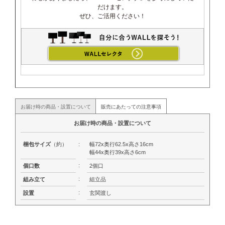
だけます。
ぜひ、ご活用ください！
お届け時の商品・設置について
販売にあたっての注意事項
お届け時の商品・設置について
梱包サイズ
（約）
:
幅72x奥行62.5x高さ16cm
幅44x奥行39x高さ6cm
:
個口数
2個口
:
組み立て
組立品
:
設置
玄関渡し