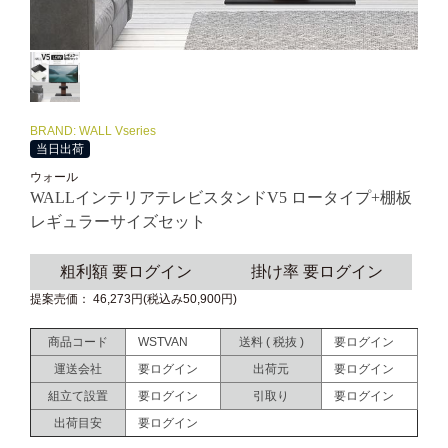
BRAND: WALL Vseries
当日出荷
ウォール
WALLインテリアテレビスタンドV5 ロータイプ+棚板
レギュラーサイズセット
粗利額 要ログイン
掛け率 要ログイン
提案売価： 46,273円(税込み50,900円)
商品コード
WSTVAN
送料 ( 税抜 )
要ログイン
運送会社
要ログイン
出荷元
要ログイン
組立て設置
要ログイン
引取り
要ログイン
出荷目安
要ログイン