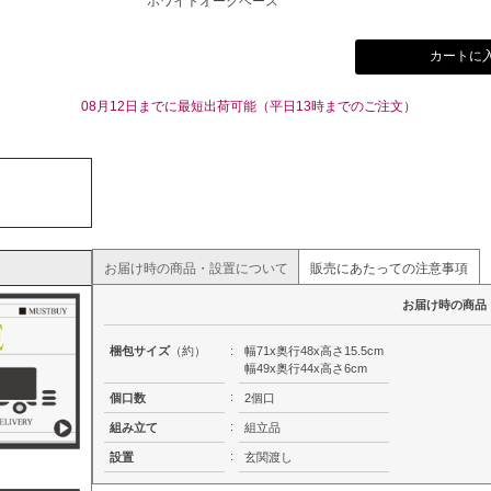
ホワイトオークベース
カートに
08月12日までに最短出荷可能（平日13時までのご注文）
お届け時の商品・設置について
販売にあたっての注意事項
お届け時の商品
梱包サイズ
（約）
:
幅71x奥行48x高さ15.5cm
幅49x奥行44x高さ6cm
:
個口数
2個口
:
組み立て
組立品
:
設置
玄関渡し