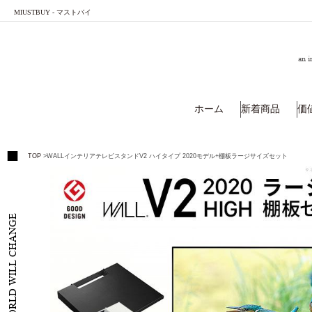
MIUSTBUY - マストバイ
an i
ホーム
新着商品
価
TOP
>
WALLインテリアテレビスタンドV2 ハイタイプ 2020モデル+棚板ラージサイズセット