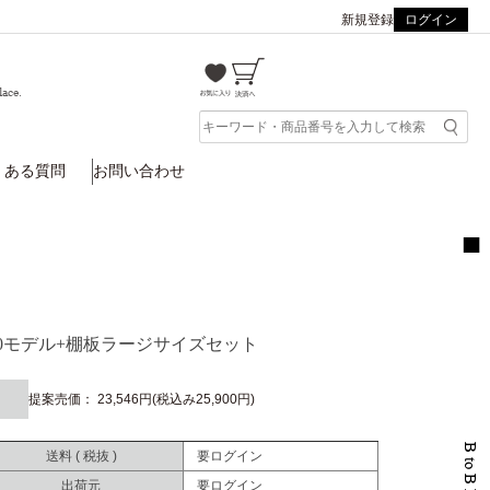
新規登録
ログイン
lace.
くある質問
お問い合わせ
020モデル+棚板ラージサイズセット
提案売価： 23,546円(税込み25,900円)
送料 ( 税抜 )
要ログイン
出荷元
要ログイン