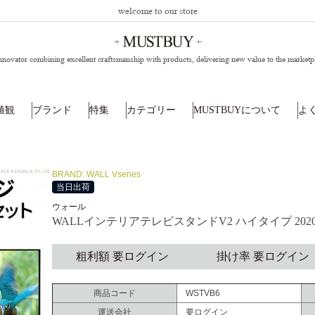
welcome to our store
nnovator combining excellent craftsmanship with products,
delivering new value to the marketp
値観
ブランド
特集
カテゴリー
MUSTBUYについて
よ
BRAND: WALL Vseries
当日出荷
ウォール
WALLインテリアテレビスタンドV2 ハイタイプ 2
粗利額 要ログイン
掛け率 要ログイン
商品コード
WSTVB6
運送会社
要ログイン