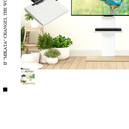
IF "MIKATA" CHANGES, THE WORLD WILL CHANGE