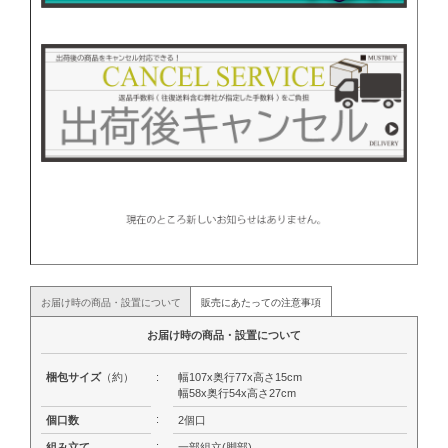
お届け時の商品・設置について
販売にあたっての注意事項
お届け時の商品・設置について
梱包サイズ
（約）
:
幅107x奥行77x高さ15cm
幅58x奥行54x高さ27cm
:
個口数
2個口
:
組み立て
一部組立(脚部)