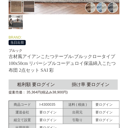
BRAND:
当日出荷
ブルック
古材風アイアンこたつテーブル-ブルックロータイプ
100x50cm リバーシブルコーデュロイ保温綿入こたつ
布団 2点セット SAI 彩
粗利額 要ログイン
掛け率 要ログイン
提案売価： 35,364円(税込み38,900円)
商品コード
I-4300035
送料 ( 税抜 )
要ログイン
運送会社
要ログイン
出荷元
要ログイン
組立て設置
要ログイン
引取り
要ログイン
出荷目安
要ログイン