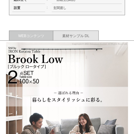
:
設置
玄関渡し
WEBコンテンツ
素材サンプル DL