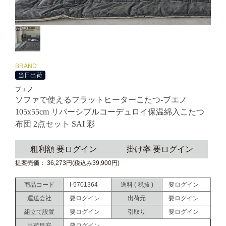
BRAND:
当日出荷
ブエノ
ソファで使えるフラットヒーターこたつ-ブエノ
105x55cm リバーシブルコーデュロイ保温綿入こたつ
布団 2点セット SAI 彩
粗利額 要ログイン
掛け率 要ログイン
提案売価： 36,273円(税込み39,900円)
商品コード
I-5701364
送料 ( 税抜 )
要ログイン
運送会社
要ログイン
出荷元
要ログイン
組立て設置
要ログイン
引取り
要ログイン
出荷目安
要ログイン