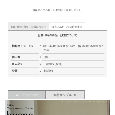
お届け時の商品・設置について
販売にあたっての注意事項
お届け時の商品・設置について
梱包サイズ
（約）
:
幅134x奥行63x高さ11cm・幅58x奥行54x高さ2
7cm・
:
個口数
1個口
:
組み立て
一部組立(脚部)
:
設置
玄関渡し
WEBコンテンツ
素材サンプル DL