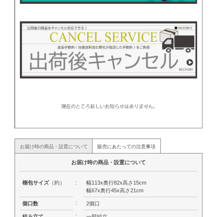
お届け時の商品・設置について
販売にあたっての注意事項
お届け時の商品・設置について
梱包サイズ
（約）
:
幅113x奥行82x高さ15cm
幅67x奥行45x高さ21cm
:
個口数
2個口
:
組み立て
一部組立