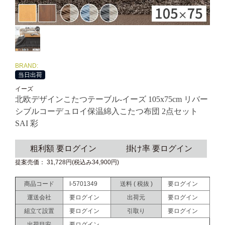
BRAND:
当日出荷
イーズ
北欧デザインこたつテーブル-イーズ 105x75cm リバー
シブルコーデュロイ保温綿入こたつ布団 2点セット
SAI 彩
粗利額 要ログイン
掛け率 要ログイン
提案売価： 31,728円(税込み34,900円)
商品コード
I-5701349
送料 ( 税抜 )
要ログイン
運送会社
要ログイン
出荷元
要ログイン
組立て設置
要ログイン
引取り
要ログイン
出荷目安
要ログイン