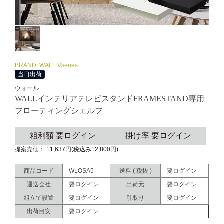
BRAND: WALL Vseries
当日出荷
ウォール
WALLインテリアテレビスタンドFRAMESTAND専用
フローティングシェルフ
粗利額 要ログイン
掛け率 要ログイン
提案売価： 11,637円(税込み12,800円)
商品コード
WLOSA5
送料 ( 税抜 )
要ログイン
運送会社
要ログイン
出荷元
要ログイン
組立て設置
要ログイン
引取り
要ログイン
出荷目安
要ログイン