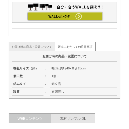
お届け時の商品・設置について
販売にあたっての注意事項
お届け時の商品・設置について
梱包サイズ
（約）
:
幅52x奥行40x高さ15cm
:
個口数
1個口
:
組み立て
組立品
:
設置
玄関渡し
WEBコンテンツ
素材サンプル DL