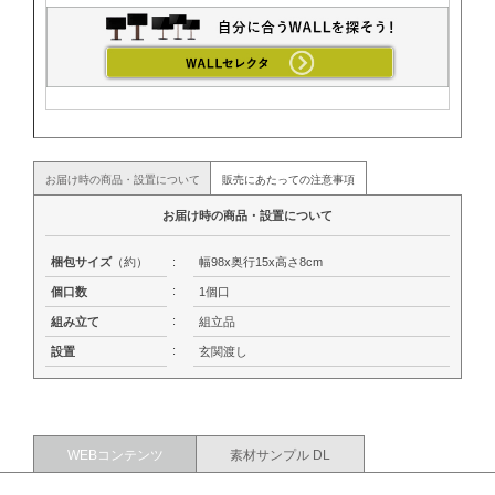
お届け時の商品・設置について
販売にあたっての注意事項
お届け時の商品・設置について
梱包サイズ
（約）
:
幅98x奥行15x高さ8cm
:
個口数
1個口
:
組み立て
組立品
:
設置
玄関渡し
WEBコンテンツ
素材サンプル DL