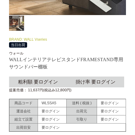
BRAND: WALL Vseries
当日出荷
ウォール
WALLインテリアテレビスタンドFRAMESTAND専用
サウンドバー棚板
粗利額 要ログイン
掛け率 要ログイン
提案売価： 11,637円(税込み12,800円)
商品コード
WLSSA5
送料 ( 税抜 )
要ログイン
運送会社
要ログイン
出荷元
要ログイン
組立て設置
要ログイン
引取り
要ログイン
出荷目安
要ログイン