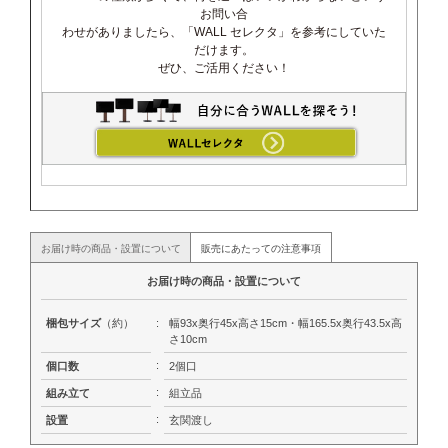
お問い合
わせがありましたら、「WALL セレクタ」を参考にしていた
だけます。
ぜひ、ご活用ください！
お届け時の商品・設置について
販売にあたっての注意事項
お届け時の商品・設置について
梱包サイズ
（約）
:
幅93x奥行45x高さ15cm・幅165.5x奥行43.5x高
さ10cm
:
個口数
2個口
:
組み立て
組立品
:
設置
玄関渡し