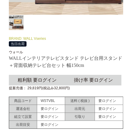
BRAND: WALL Vseries
当日出荷
ウォール
WALLインテリアテレビスタンド テレビ台用スタンド
＋背面収納テレビ台セット 幅150cm
粗利額 要ログイン
掛け率 要ログイン
提案売価： 29,819円(税込み32,800円)
商品コード
WSTVBL
送料 ( 税抜 )
要ログイン
運送会社
要ログイン
出荷元
要ログイン
組立て設置
要ログイン
引取り
要ログイン
出荷目安
要ログイン