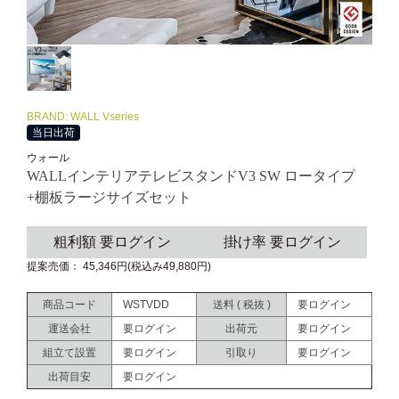
BRAND: WALL Vseries
当日出荷
ウォール
WALLインテリアテレビスタンドV3 SW ロータイプ
+棚板ラージサイズセット
粗利額 要ログイン
掛け率 要ログイン
提案売価： 45,346円(税込み49,880円)
商品コード
WSTVDD
送料 ( 税抜 )
要ログイン
運送会社
要ログイン
出荷元
要ログイン
組立て設置
要ログイン
引取り
要ログイン
出荷目安
要ログイン