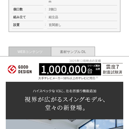
m
:
個口数
2個口
:
組み立て
組立品
:
設置
玄関渡し
WEBコンテンツ
素材サンプル DL