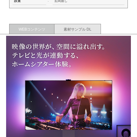
:
設置
玄関渡し
WEBコンテンツ
素材サンプル DL