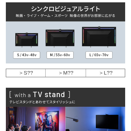
＞S??
＞M??
＞L??