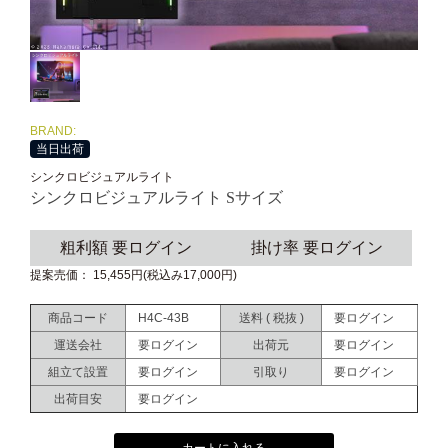
BRAND:
当日出荷
シンクロビジュアルライト
シンクロビジュアルライト Sサイズ
粗利額 要ログイン
掛け率 要ログイン
提案売価： 15,455円(税込み17,000円)
商品コード
H4C-43B
送料 ( 税抜 )
要ログイン
運送会社
要ログイン
出荷元
要ログイン
組立て設置
要ログイン
引取り
要ログイン
出荷目安
要ログイン