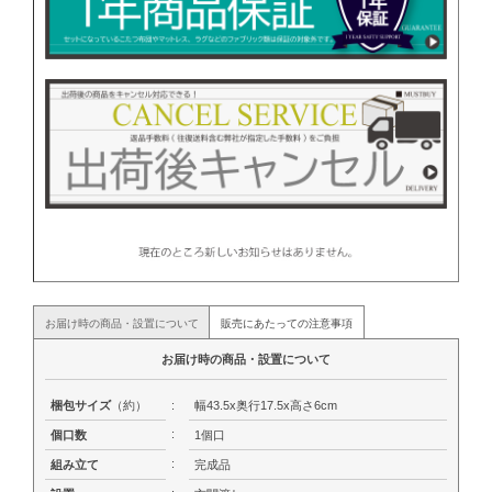
お届け時の商品・設置について
販売にあたっての注意事項
お届け時の商品・設置について
梱包サイズ
（約）
:
幅43.5x奥行17.5x高さ6cm
:
個口数
1個口
:
組み立て
完成品