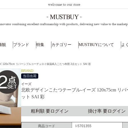
welcome to our store
nnovator combining excellent craftsmanship with products,
delivering new value to the marketp
値観
ブランド
特集
カテゴリー
MUSTBUYについて
よ
120x75cm リバーシブルコーデュロイ保温綿入こたつ布団 2点セット SAI 彩
BRAND:
当日出荷
イーズ
北欧デザインこたつテーブル-イーズ 120x75cm 
ット SAI 彩
粗利額 要ログイン
掛け率 要ログイン
商品コード
I-5701355