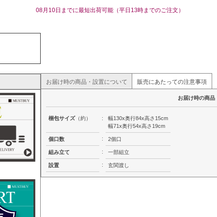
08月10日までに最短出荷可能（平日13時までのご注文）
お届け時の商品・設置について
販売にあたっての注意事項
お届け時の商品
梱包サイズ
（約）
:
幅130x奥行84x高さ15cm
幅71x奥行54x高さ19cm
:
個口数
2個口
:
組み立て
一部組立
:
設置
玄関渡し