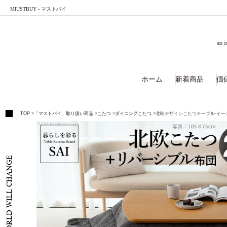
MIUSTBUY - マストバイ
an i
ホーム
新着商品
価
TOP
>
「マストバイ」取り扱い商品
>
こたつ
>
ダイニングこたつ
>
北欧デザインこたつテーブル-イーズ 